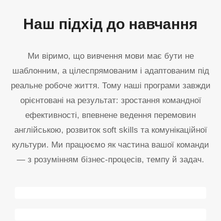
Наш підхід до навчання
Ми віримо, що вивчення мови має бути не
шаблонним, а цілеспрямованим і адаптованим під
реальне робоче життя. Тому наші програми завжди
орієнтовані на результат: зростання командної
ефективності, впевнене ведення перемовин
англійською, розвиток soft skills та комунікаційної
культури. Ми працюємо як частина вашої команди
— з розумінням бізнес-процесів, темпу й задач.
Персоналізація
9
8
Командна синергія
1
%