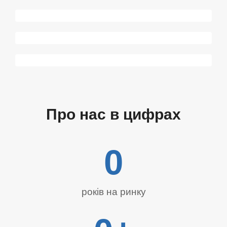
0
Актуальність контенту
9
0
5
%
Партнерський підхід
1
%
0
Результативність
9
0
9
%
%
Про нас в цифрах
0
років на ринку