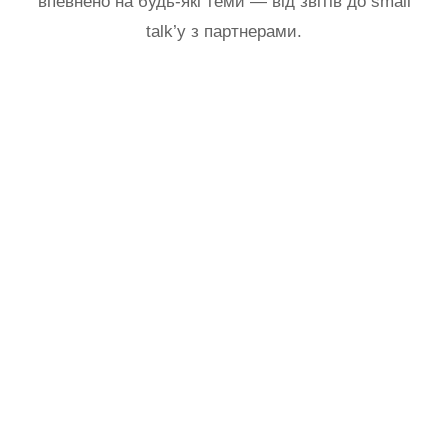
впевнено на будь-які теми — від звітів до small
talk’у з партнерами.