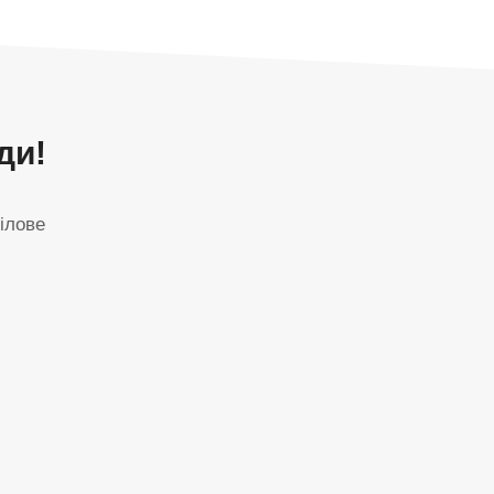
ди!
ілове