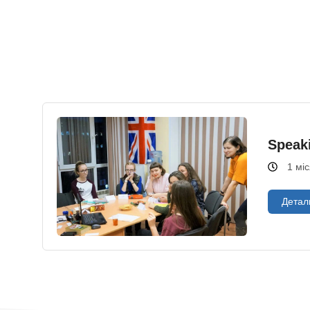
Speak
1 міс
Детал