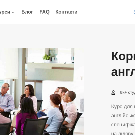
+
урси
Блог
FAQ
Контакти
Кор
анг
8k+ сту
Курс для 
англійськ
специфіка
на ділову