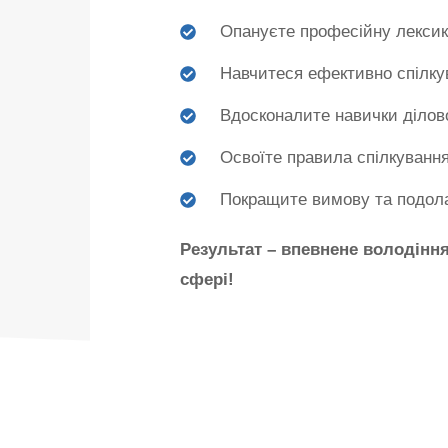
Опануєте професійну лексику
Навчитеся ефективно спілку
Вдосконалите навички ділово
Освоїте правила спілкуванн
Покращите вимову та подол
Результат – впевнене володінн
сфері!