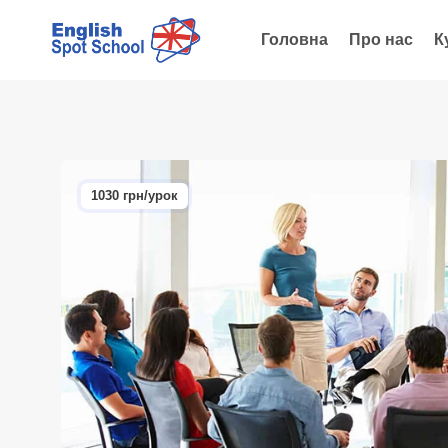
Головна
Про нас
К
1030 грн/урок