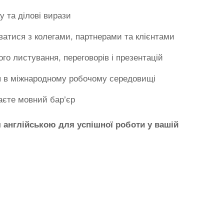
 та ділові вирази
ватися з колегами, партнерами та клієнтами
го листування, переговорів і презентацій
я в міжнародному робочому середовищі
аєте мовний бар’єр
я англійською для успішної роботи у вашій