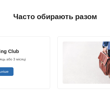
Часто обирають разом
ing Club
яць або 3 місяці
ьніше