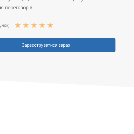
я переговорів.
☆
☆
☆
☆
☆
інок)
Зареєструватися зараз