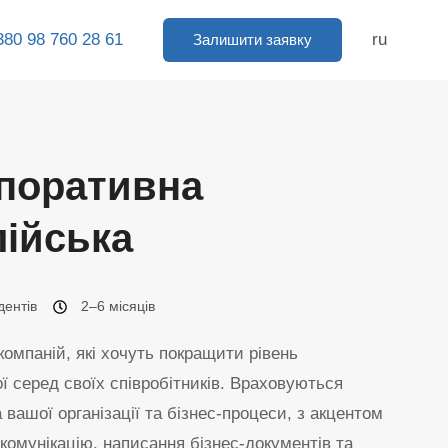
380 98 760 28 61
ru
Залишити заявку
поративна
лійська
дентів
2–6 місяців
компаній, які хочуть покращити рівень
ої серед своїх співробітників. Враховуються
 вашої організації та бізнес-процеси, з акцентом
 комунікацію, написання бізнес-документів та