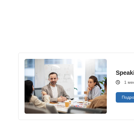
Speak
1 ме
Подро