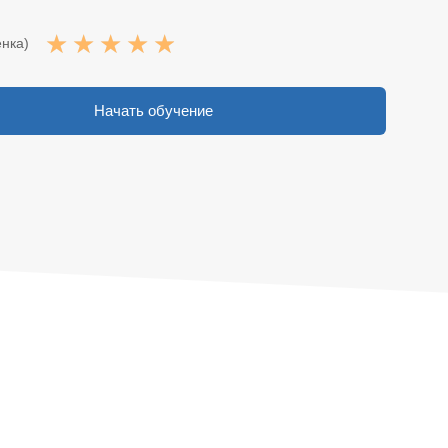
☆
☆
☆
☆
☆
енка)
Начать обучение