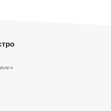
стро
рьер в