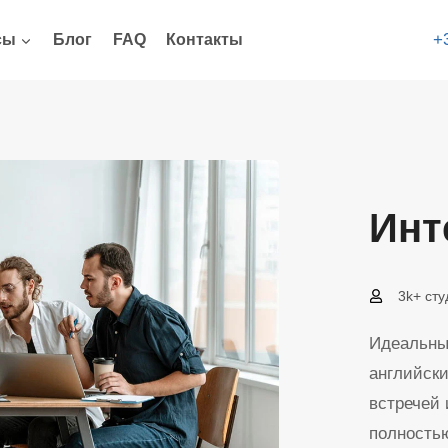
+
сы
Блог
FAQ
Контакты
Инт
3k+ сту
Идеальный
английски
встречей 
полностью